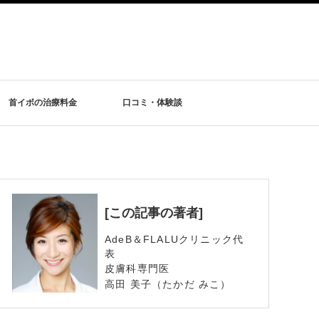
首イボの治療料金
口コミ・体験談
[この記事の著者]
AdeB＆FLALUクリニック代
表
皮膚科専門医
高田 美子（たかだ みこ）