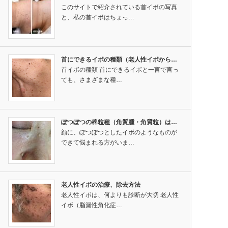
このサイトで紹介されている首イボの写真
と、私の首イボはちょっ…
首にできるイボの種類（老人性イボから…
首イボの種類 首にできるイボと一言で言っ
ても、さまざまな種…
ぽつぽつの稗粒種（角質腫・角質粒）は…
顔に、ぽつぽつとしたイボのようなものが
できて悩まれる方がいま…
老人性イボの治療、除去方法
老人性イボは、何よりも診断が大切 老人性
イボ（脂漏性角化症…