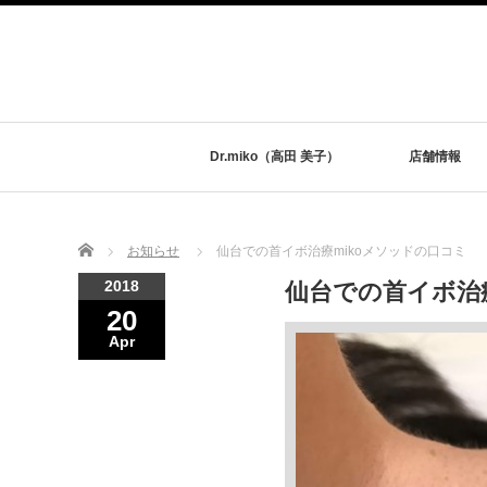
Dr.miko（高田 美子）
店舗情報
Home
お知らせ
仙台での首イボ治療mikoメソッドの口コミ
2018
仙台での首イボ治療
20
Apr