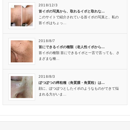
2018/12/3
首イボの写真から、取れるイボと取れな…
このサイトで紹介されている首イボの写真と、私の
首イボはちょっ…
2018/8/7
首にできるイボの種類（老人性イボから…
首イボの種類 首にできるイボと一言で言っても、さ
まざまな種…
2018/8/3
ぽつぽつの稗粒種（角質腫・角質粒）は…
顔に、ぽつぽつとしたイボのようなものができて悩
まれる方がいま…