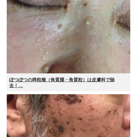
ぽつぽつの稗粒種（角質腫・角質粒）は皮膚科で除
去！…